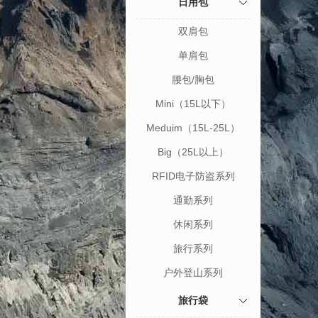
日用包
双肩包
单肩包
腰包/胸包
Mini（15L以下）
Meduim（15L-25L）
Big（25L以上）
RFID电子防盗系列
通勤系列
休闲系列
旅行系列
户外登山系列
旅行袋