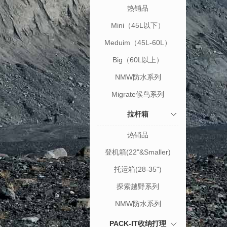
热销品
Mini（45L以下）
Meduim（45L-60L）
Big（60L以上）
NMW防水系列
Migrate候鸟系列
拉杆箱
热销品
登机箱(22"&Smaller)
托运箱(28-35")
探索越野系列
NMW防水系列
PACK-IT收纳打理