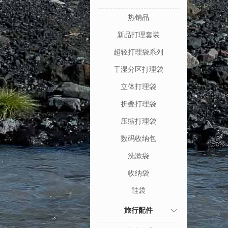
热销品
新品打理套装
超轻打理袋系列
干湿分区打理袋
立体打理袋
折叠打理袋
压缩打理袋
数码收纳包
洗漱袋
收纳袋
鞋袋
旅行配件