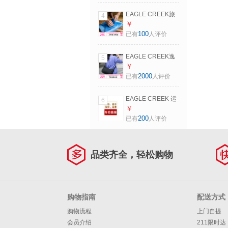
必备PACKIT 单面
EAGLE CREEK旅
4
M-柳绿色 新（升级
行便携衬衫防皱衣
￥
款）
物整理收纳包出差
100
已有
人评价
收纳袋袋耐磨打理
袋PACK-IT 拂晓蓝
EAGLE CREEK逸
5
M
客上班斜跨包男女
￥
防水简约百搭单肩
2000
已有
人评价
包电子防盗通勤背
包休闲包 月牙包
EAGLE CREEK 运
6
费 差多少拍多少
￥
200
已有
人评价
品类齐全，轻松购物
购物指南
配送方式
购物流程
上门自提
会员介绍
211限时达