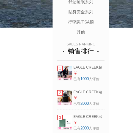
舒适睡眠系列
贴身安全系列
行李牌/TSA锁
其他
SALES RANKING
销售排行
EAGLE CREEK超
1
轻手机包女单肩斜
￥
挎包小众高级小巧
1000
已有
人评价
便携迷你手机袋零
钱包带拉链 极光色
EAGLE CREEK电
2
脑包男士背包商务
￥
防水双肩包出差大
2000
已有
人评价
容量防水通勤17.3
寸书包 阿汤哥同款
EAGLE CREEK出
3
差防水耐磨抗菌旅
￥
行收纳袋便携行李
2000
已有
人评价
箱打理套装抗撕裂