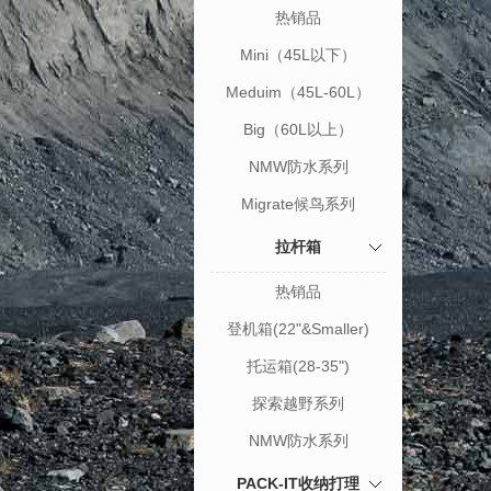
热销品
Mini（45L以下）
Meduim（45L-60L）
Big（60L以上）
NMW防水系列
Migrate候鸟系列
拉杆箱
热销品
登机箱(22"&Smaller)
托运箱(28-35")
探索越野系列
NMW防水系列
PACK-IT收纳打理