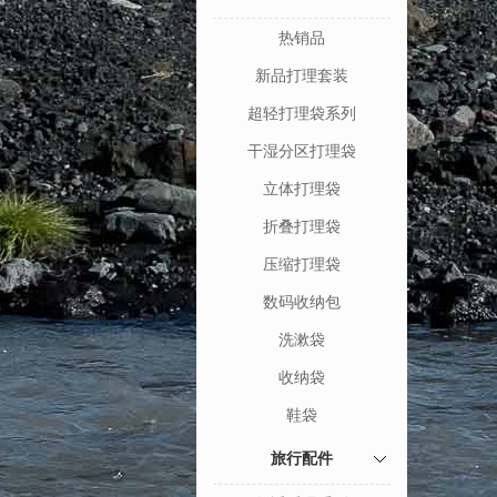
热销品
新品打理套装
超轻打理袋系列
干湿分区打理袋
立体打理袋
折叠打理袋
压缩打理袋
数码收纳包
洗漱袋
收纳袋
鞋袋
旅行配件