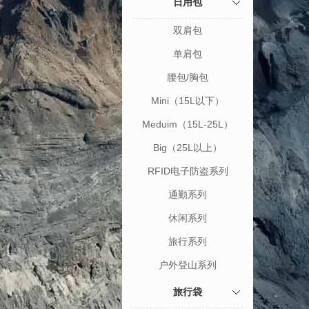
日用包
双肩包
单肩包
腰包/胸包
Mini（15L以下）
Meduim（15L-25L）
Big（25L以上）
RFID电子防盗系列
通勤系列
休闲系列
旅行系列
户外登山系列
旅行袋