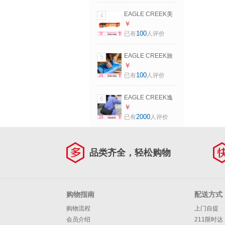
必备PACKIT 单面
EAGLE CREEK美
4
M-柳绿色 新（升级
国逸客旅行拉杆箱
￥
款）
一字安全捆绑带托
100
已有
人评价
运行李箱打包带 烈
焰橙
EAGLE CREEK旅
5
行便携衬衫防皱衣
￥
物整理收纳包出差
100
已有
人评价
收纳袋袋耐磨打理
袋PACK-IT 拂晓蓝
EAGLE CREEK逸
6
M
客上班斜跨包男女
￥
防水简约百搭单肩
2000
已有
人评价
包电子防盗通勤背
包休闲包 月牙包
品类齐全，轻松购物
购物指南
配送方式
购物流程
上门自提
会员介绍
211限时达