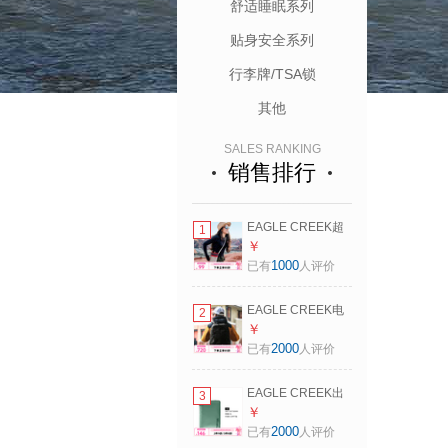
舒适睡眠系列
贴身安全系列
行李牌/TSA锁
其他
SALES RANKING
销售排行
EAGLE CREEK超
1
轻手机包女单肩斜
￥
挎包小众高级小巧
1000
已有
人评价
便携迷你手机袋零
钱包带拉链 极光色
EAGLE CREEK电
2
脑包男士背包商务
￥
防水双肩包出差大
2000
已有
人评价
容量防水通勤17.3
寸书包 阿汤哥同款
EAGLE CREEK出
3
差防水耐磨抗菌旅
￥
行收纳袋便携行李
2000
已有
人评价
箱打理套装抗撕裂